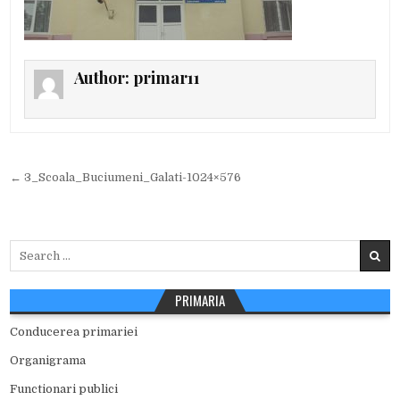
Author:
primar11
Navigare
← 3_Scoala_Buciumeni_Galati-1024×576
în
articole
Search
for:
PRIMARIA
Conducerea primariei
Organigrama
Functionari publici