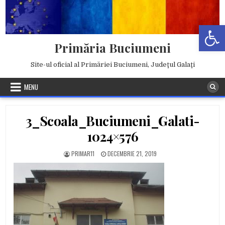
Skip
to
Deschide b
content
Primăria Buciumeni
Site-ul oficial al Primăriei Buciumeni, Judeţul Galaţi
MENU
3_Scoala_Buciumeni_Galati-
1024×576
AUTHOR:
PUBLISHED
PRIMAR11
DECEMBRIE 21, 2019
DATE: