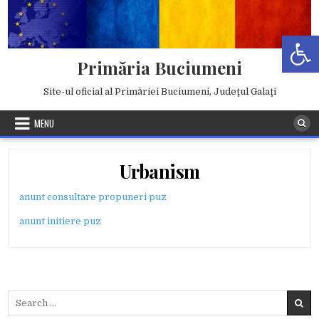
Skip
to
Deschide b
content
Primăria Buciumeni
Site-ul oficial al Primăriei Buciumeni, Judeţul Galaţi
MENU
Urbanism
anunt consultare propuneri puz
anunt initiere puz
Search
for: