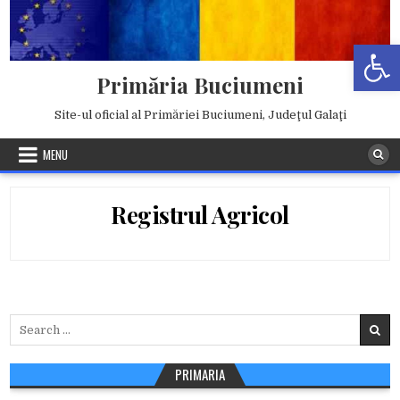
Skip
to
Deschide b
content
Primăria Buciumeni
Site-ul oficial al Primăriei Buciumeni, Judeţul Galaţi
MENU
Registrul Agricol
Search
for:
PRIMARIA