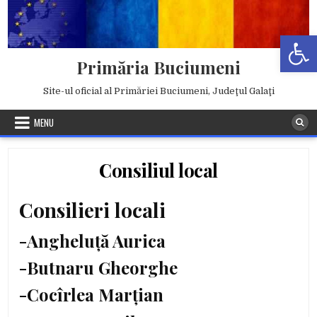
Skip
to
Deschide b
content
Primăria Buciumeni
Site-ul oficial al Primăriei Buciumeni, Judeţul Galaţi
MENU
Consiliul local
Consilieri locali
-Angheluță Aurica
-Butnaru Gheorghe
-Cocîrlea Marțian