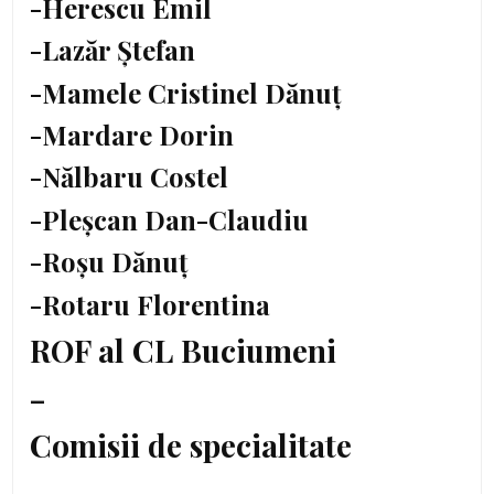
-Herescu Emil
-Lazăr Ștefan
-Mamele Cristinel Dănuț
-Mardare Dorin
-Nălbaru Costel
-Pleșcan Dan-Claudiu
-Roșu Dănuț
-Rotaru Florentina
ROF al CL Buciumeni
–
Comisii de specialitate
–